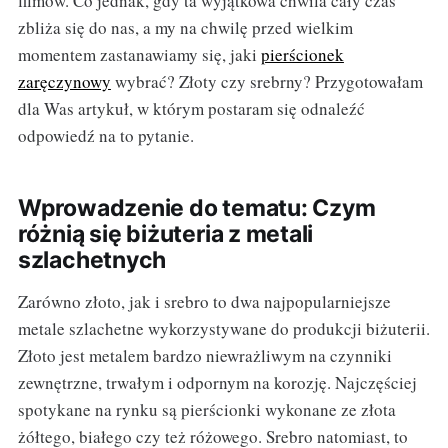
filmów. Co jednak, gdy ta wyjątkowa chwila cały czas
zbliża się do nas, a my na chwilę przed wielkim
momentem zastanawiamy się, jaki
pierścionek
zaręczynowy
wybrać? Złoty czy srebrny? Przygotowałam
dla Was artykuł, w którym postaram się odnaleźć
odpowiedź na to pytanie.
Wprowadzenie do tematu: Czym
różnią się biżuteria z metali
szlachetnych
Zarówno złoto, jak i srebro to dwa najpopularniejsze
metale szlachetne wykorzystywane do produkcji biżuterii.
Złoto jest metalem bardzo niewrażliwym na czynniki
zewnętrzne, trwałym i odpornym na korozję. Najczęściej
spotykane na rynku są pierścionki wykonane ze złota
żółtego, białego czy też różowego. Srebro natomiast, to