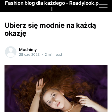
Fashion blog dla każdego - Readylook.p
l
Ubierz się modnie na każdą
okazję
Modnimy
28 cze 2023
•
2 min read