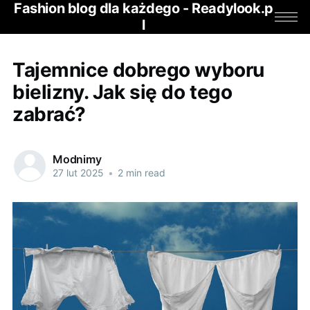
Fashion blog dla każdego - Readylook.p
l
Tajemnice dobrego wyboru
bielizny. Jak się do tego
zabrać?
Modnimy
27 lut 2025
•
2 min read