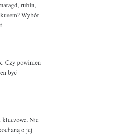
maragd, rubin,
turkusem? Wybór
t.
ek. Czy powinien
ien być
t kluczowe. Nie
kochaną o jej