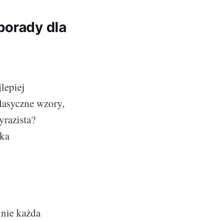
porady dla
lepiej
klasyczne wzory,
yrazista?
nka
 nie każda