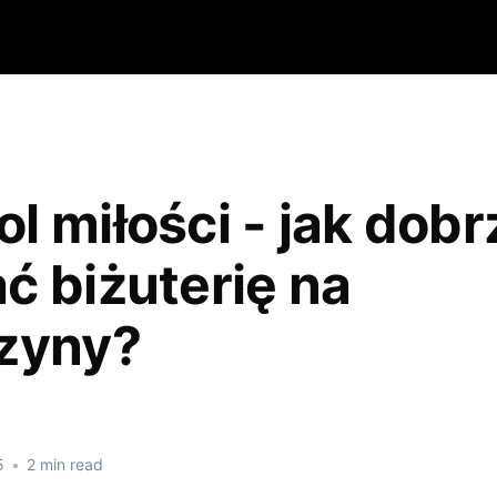
l miłości - jak dobr
ć biżuterię na
zyny?
5
•
2 min read