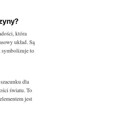
czyny?
dości, która
asowy układ. Są
 symbolizuje to
 szacunku dla
ości światu. To
 elementem jest