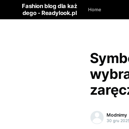
Fashion blog dla każ
Home
dego - Readylook.pl
Symbo
wybra
zaręc
Modnimy
30 gru 202