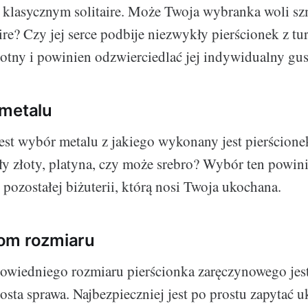
 klasycznym solitaire. Może Twoja wybranka woli sz
re? Czy jej serce podbije niezwykły pierścionek z 
stotny i powinien odzwierciedlać jej indywidualny gus
 metalu
st wybór metalu z jakiego wykonany jest pierścion
iały złoty, platyna, czy może srebro? Wybór ten powin
pozostałej biżuterii, którą nosi Twoja ukochana.
om rozmiaru
owiedniego rozmiaru pierścionka zaręczynowego jes
rosta sprawa. Najbezpieczniej jest po prostu zapytać u