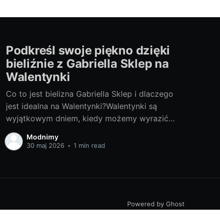
Podkreśl swoje piękno dzięki
bieliźnie z Gabriella Sklep na
Walentynki
Co to jest bielizna Gabriella Sklep i dlaczego
jest idealna na Walentynki?Walentynki są
wyjątkowym dniem, kiedy możemy wyrazić
swoje uczucia poprzez drobne gesty, które
Modnimy
pokazują, ile nam na naszych partnerach
30 maj 2026
•
1 min read
zależy. Jednym ze sposobów na sprawienie, że
ten dzień będzie naprawdę wyjątkowy jest
dobranie odpowiedniej bielizny. Rozważ wybór
bielizny
Powered by Ghost