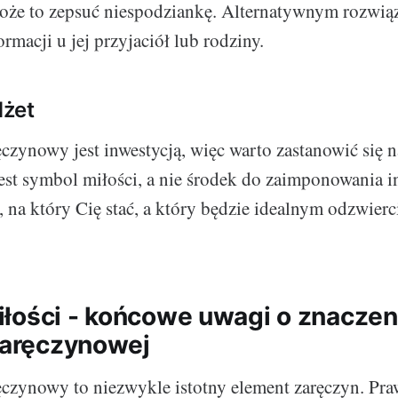
oże to zepsuć niespodziankę. Alternatywnym rozwiąz
ormacji u jej przyjaciół lub rodziny.
żet
ęczynowy jest inwestycją, więc warto zastanowić się 
 jest symbol miłości, a nie środek do zaimponowania
k, na który Cię stać, a który będzie idealnym odzwier
łości - końcowe uwagi o znaczen
 zaręczynowej
ęczynowy to niezwykle istotny element zaręczyn. Pr