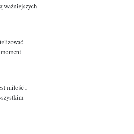
najważniejszych
telizować.
y moment
.
st miłość i
wszystkim