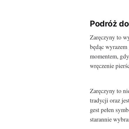
Podróż do
Zaręczyny to wy
będąc wyrazem g
momentem, gdy d
wręczenie pierś
Zaręczyny to ni
tradycji oraz je
gest pełen symb
starannie wybr