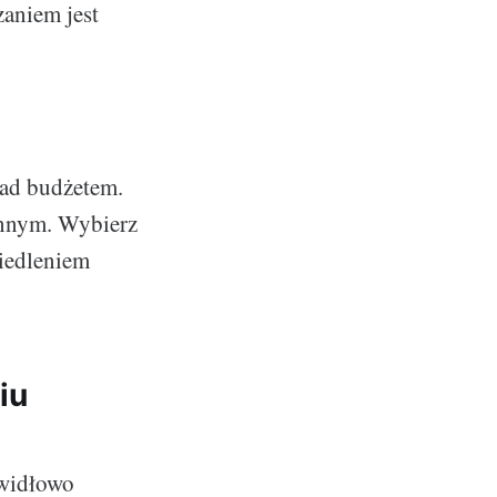
aniem jest
nad budżetem.
 innym. Wybierz
ciedleniem
iu
awidłowo