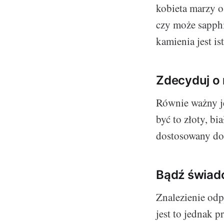
kobieta marzy o
czy może sapphi
kamienia jest i
Zdecyduj o
Równie ważny je
być to złoty, b
dostosowany do 
Bądź świad
Znalezienie odp
jest to jednak p