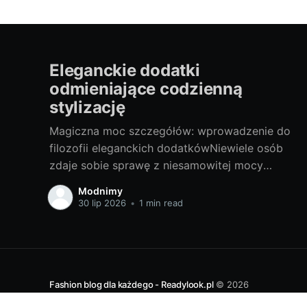
Eleganckie dodatki
odmieniające codzienną
stylizację
Magiczna moc szczegółów: wprowadzenie do
filozofii eleganckich dodatkówNiewiele osób
zdaje sobie sprawę z niesamowitej mocy
drobnych dodatków, jakie oferuje moda.
Modnimy
Czasem odpowiednio dobrany element,
30 lip 2026
•
1 min read
useknący kolor akcentu lub zaszczytny detal
potrafi zdziałać cuda i odmienić zwykłą,
codzienną stylizację. Elegancki dodatek, tak jak
bizuteria srebrna, może przenieść Twój look na
całkiem
Fashion blog dla każdego - Readylook.pl
© 2026