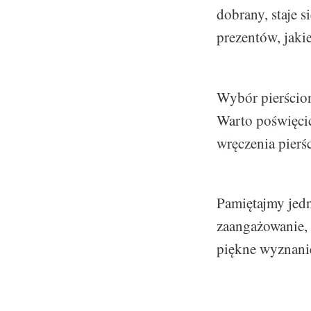
dobrany, staje 
prezentów, jak
Wybór pierścion
Warto poświęci
wręczenia pierś
Pamiętajmy jedna
zaangażowanie, 
piękne wyznanie 