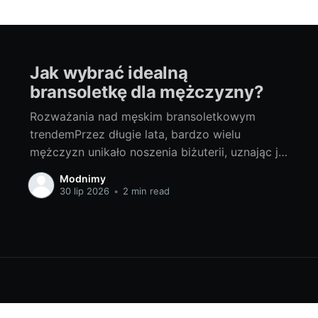
Jak wybrać idealną
bransoletkę dla mężczyzny?
Rozważania nad męskim bransoletkowym
trendemPrzez długie lata, bardzo wielu
mężczyzn unikało noszenia biżuterii, uznając ją
za atrybut kobiecości. Na szczęście ten
Modnimy
stereotyp powoli zanika, a męskie dodatki
30 lip 2026
•
2 min read
zyskują na popularności. Wśród nich, jednym z
najpopularniejszych staje się biżuteria męska w
postaci bransoletek. Ta niewielka ozdoba
stanowi doskonałe dopełnienie zarówno
eleganckiego