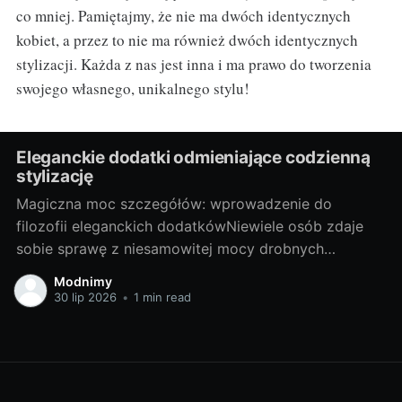
co mniej. Pamiętajmy, że nie ma dwóch identycznych
kobiet, a przez to nie ma również dwóch identycznych
stylizacji. Każda z nas jest inna i ma prawo do tworzenia
swojego własnego, unikalnego stylu!
Eleganckie dodatki odmieniające codzienną
stylizację
Magiczna moc szczegółów: wprowadzenie do
filozofii eleganckich dodatkówNiewiele osób zdaje
sobie sprawę z niesamowitej mocy drobnych
dodatków, jakie oferuje moda. Czasem odpowiednio
Modnimy
dobrany element, useknący kolor akcentu lub
30 lip 2026
•
1 min read
zaszczytny detal potrafi zdziałać cuda i odmienić
zwykłą, codzienną stylizację. Elegancki dodatek, tak
jak bizuteria srebrna, może przenieść Twój look na
całkiem