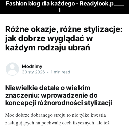
Fashion blog dla każdego - Readylook.p
l
Różne okazje, różne stylizacje:
jak dobrze wyglądać w
każdym rodzaju ubrań
Modnimy
30 sty 2026
•
1 min read
Niewielkie detale o wielkim
znaczeniu: wprowadzenie do
koncepcji różnorodności stylizacji
Moc dobrze dobranego stroju to nie tylko kwestia
zasługujących na pochwałę cech fizycznych, ale też