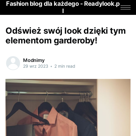
Fashion blog dla każdego - Readylook.p
l
Odśwież swój look dzięki tym
elementom garderoby!
Modnimy
29 wrz 2023
•
2 min read