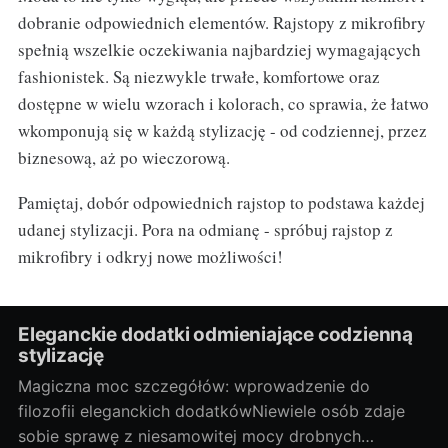
dobranie odpowiednich elementów. Rajstopy z mikrofibry
spełnią wszelkie oczekiwania najbardziej wymagających
fashionistek. Są niezwykle trwałe, komfortowe oraz
dostępne w wielu wzorach i kolorach, co sprawia, że łatwo
wkomponują się w każdą stylizację - od codziennej, przez
biznesową, aż po wieczorową.
Pamiętaj, dobór odpowiednich rajstop to podstawa każdej
udanej stylizacji. Pora na odmianę - spróbuj rajstop z
mikrofibry i odkryj nowe możliwości!
Eleganckie dodatki odmieniające codzienną
stylizację
Magiczna moc szczegółów: wprowadzenie do
filozofii eleganckich dodatkówNiewiele osób zdaje
sobie sprawę z niesamowitej mocy drobnych