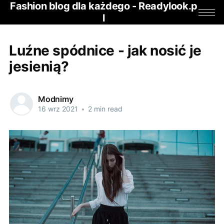
Fashion blog dla każdego - Readylook.p
l
Luźne spódnice - jak nosić je
jesienią?
Modnimy
16 wrz 2021
•
2 min read