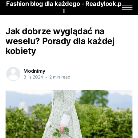
Fashion blog dla każdego - Readylook.p
l
Jak dobrze wyglądać na
weselu? Porady dla każdej
kobiety
Modnimy
3 lis 2024
•
2 min read