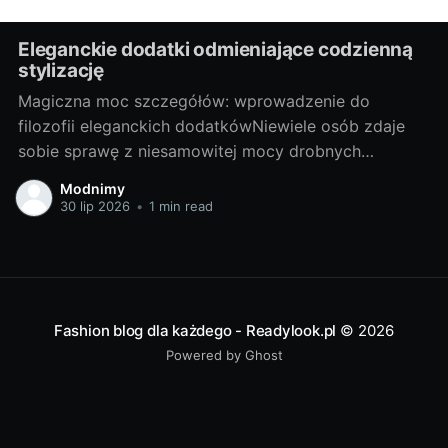
Eleganckie dodatki odmieniające codzienną
stylizację
Magiczna moc szczegółów: wprowadzenie do
filozofii eleganckich dodatkówNiewiele osób zdaje
sobie sprawę z niesamowitej mocy drobnych
dodatków, jakie oferuje moda. Czasem odpowiednio
Modnimy
dobrany element, useknący kolor akcentu lub
30 lip 2026
•
1 min read
zaszczytny detal potrafi zdziałać cuda i odmienić
zwykłą, codzienną stylizację. Elegancki dodatek, tak
jak bizuteria srebrna, może przenieść Twój look na
całkiem
Fashion blog dla każdego - Readylook.pl
© 2026
Powered by Ghost