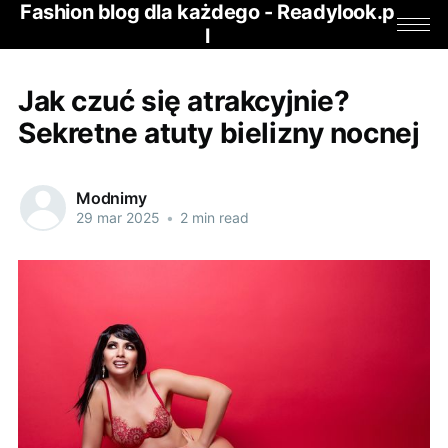
Fashion blog dla każdego - Readylook.p
l
Jak czuć się atrakcyjnie?
Sekretne atuty bielizny nocnej
Modnimy
29 mar 2025
•
2 min read