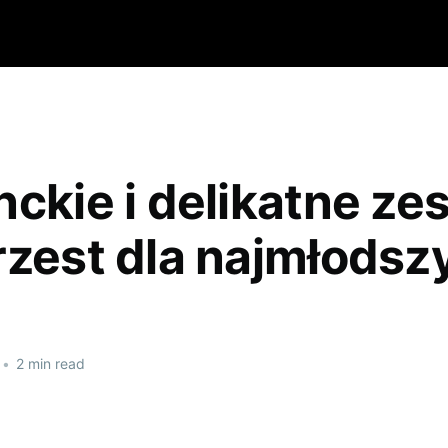
nckie i delikatne ze
rzest dla najmłodsz
•
2 min read