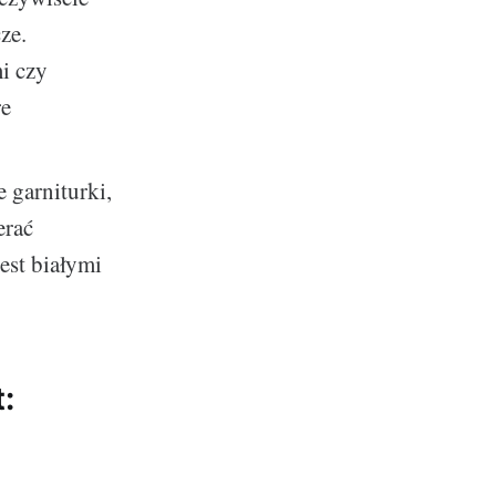
ze.
i czy
re
 garniturki,
erać
est białymi
: