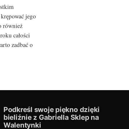
ystkim
 krępować jego
o również
uroku całości
warto zadbać o
Podkreśl swoje piękno dzięki
bieliźnie z Gabriella Sklep na
Walentynki