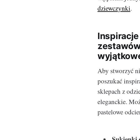
dziewczynki
.
Inspiracje
zestawów 
wyjątkowe
Aby stworzyć ni
poszukać inspir
sklepach z odzi
eleganckie. Moż
pastelowe odcien
Sukienki 