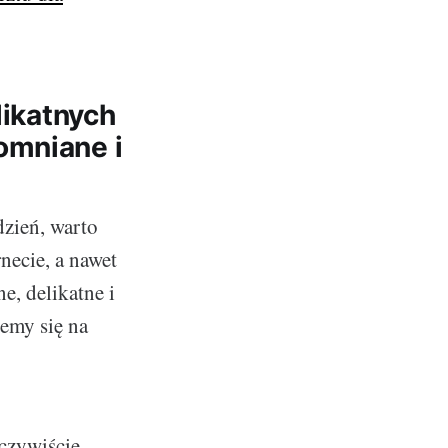
likatnych
omniane i
zień, warto
necie, a nawet
e, delikatne i
jemy się na
czywiście