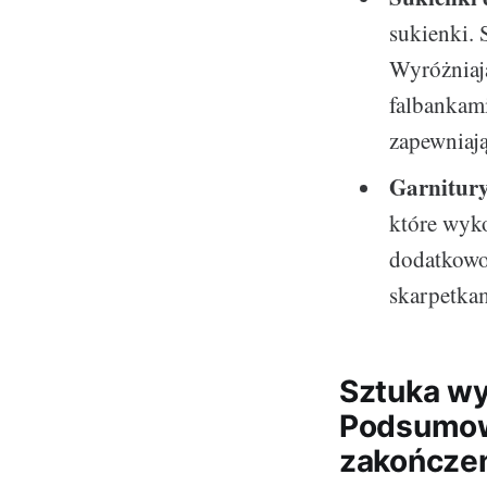
sukienki. 
Wyróżniaj
falbankami
zapewniają
Garnitury
które wyko
dodatkowo 
skarpetkam
Sztuka wyb
Podsumow
zakończe