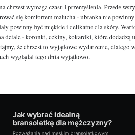
a chrzest wymaga czasu i przemyślenia. Przede wsz
rować się komfortem malucha - ubranka nie powinny
iały powinny być miękkie i delikatne dla skóry. Wart
a detale - koronki, cekiny, kokardki, które dodadzą 
iętajmy, że chrzest to wyjątkowe wydarzenie, dlatego 
luch wyglądał tego dnia wyjątkowo.
Jak wybrać idealną
bransoletkę dla mężczyzny?
Rozważania nad męskim bransoletkowym