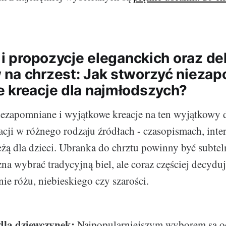
 i propozycje eleganckich oraz de
na chrzest: Jak stworzyć niezap
 kreacje dla najmłodszych?
ezapomniane i wyjątkowe kreacje na ten wyjątkowy d
acji w różnego rodzaju źródłach - czasopismach, inter
eżą dla dzieci. Ubranka do chrztu powinny być subteln
na wybrać tradycyjną biel, ale coraz częściej decydu
ie różu, niebieskiego czy szarości.
dla dziewczynek:
Najpopularniejszym wyborem są o