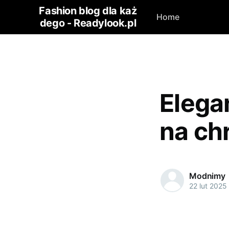
Fashion blog dla każ
Home
dego - Readylook.pl
Elega
na ch
Modnimy
22 lut 2025