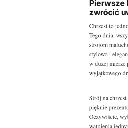
Pierwsze 
zwrócić u
Chrzest to jedn
Tego dnia, wszy
strojom maluchó
stylowo i elega
w dużej mierze 
wyjątkowego dn
Strój na chrzes
pięknie prezent
Oczywiście, wyb
wątpienia jedny