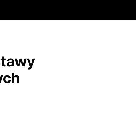
stawy
ych