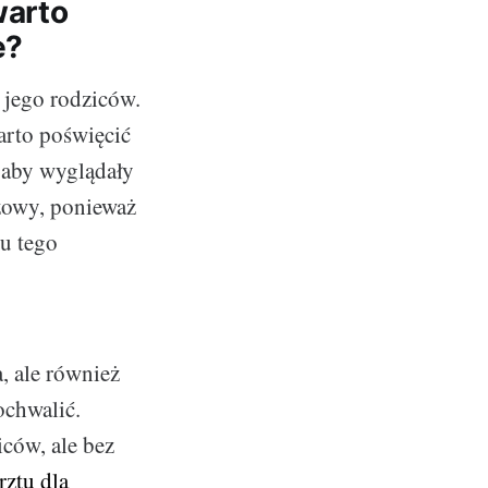
warto
e?
ż jego rodziców.
arto poświęcić
 aby wyglądały
zowy, ponieważ
u tego
, ale również
ochwalić.
iców, ale bez
rztu dla