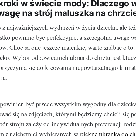
kroki w świecie mody: Dlaczego 
wagę na strój maluszka na chrzci
o z najważniejszych wydarzeń w życiu dziecka, ale te
stko powinno być perfekcyjne, a szczególną uwagę w
w. Choć są one jeszcze maleńkie, warto zadbać o to,
ncko. Wybór odpowiednich ubrań do chrztu jest kluc
przyczynia się do kreowania niepowtarzalnego klimat
ia.
t powinien być przede wszystkim wygodny dla dziecka
ować się na zdjęciach, którymi będziemy chcieli się p
ór stroju zależy od indywidualnych preferencji rodz
m z najchętniej wybieranych są
piękne ubranka do ch