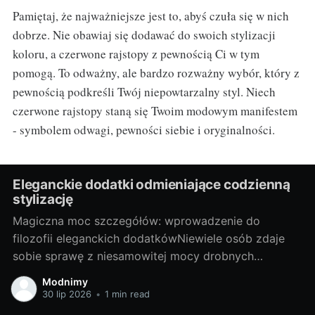
Pamiętaj, że najważniejsze jest to, abyś czuła się w nich
dobrze. Nie obawiaj się dodawać do swoich stylizacji
koloru, a czerwone rajstopy z pewnością Ci w tym
pomogą. To odważny, ale bardzo rozważny wybór, który z
pewnością podkreśli Twój niepowtarzalny styl. Niech
czerwone rajstopy staną się Twoim modowym manifestem
- symbolem odwagi, pewności siebie i oryginalności.
Eleganckie dodatki odmieniające codzienną
stylizację
Magiczna moc szczegółów: wprowadzenie do
filozofii eleganckich dodatkówNiewiele osób zdaje
sobie sprawę z niesamowitej mocy drobnych
dodatków, jakie oferuje moda. Czasem odpowiednio
Modnimy
dobrany element, useknący kolor akcentu lub
30 lip 2026
•
1 min read
zaszczytny detal potrafi zdziałać cuda i odmienić