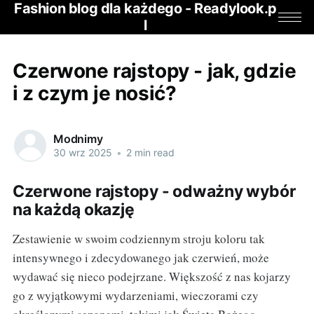
Fashion blog dla każdego - Readylook.p
l
Czerwone rajstopy - jak, gdzie
i z czym je nosić?
Modnimy
30 wrz 2025
•
2 min read
Czerwone rajstopy - odważny wybór
na każdą okazję
Zestawienie w swoim codziennym stroju koloru tak
intensywnego i zdecydowanego jak czerwień, może
wydawać się nieco podejrzane. Większość z nas kojarzy
go z wyjątkowymi wydarzeniami, wieczorami czy