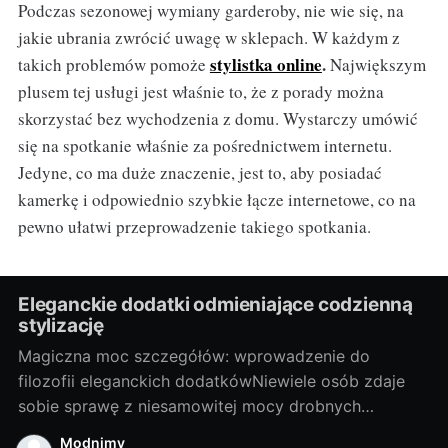
Podczas sezonowej wymiany garderoby, nie wie się, na
jakie ubrania zwrócić uwagę w sklepach. W każdym z
stylistka online
.
takich problemów pomoże
Największym
plusem tej usługi jest właśnie to, że z porady można
skorzystać bez wychodzenia z domu. Wystarczy umówić
się na spotkanie właśnie za pośrednictwem internetu.
Jedyne, co ma duże znaczenie, jest to, aby posiadać
kamerkę i odpowiednio szybkie łącze internetowe, co na
pewno ułatwi przeprowadzenie takiego spotkania.
Eleganckie dodatki odmieniające codzienną
stylizację
Magiczna moc szczegółów: wprowadzenie do
filozofii eleganckich dodatkówNiewiele osób zdaje
sobie sprawę z niesamowitej mocy drobnych
dodatków, jakie oferuje moda. Czasem odpowiednio
Modnimy